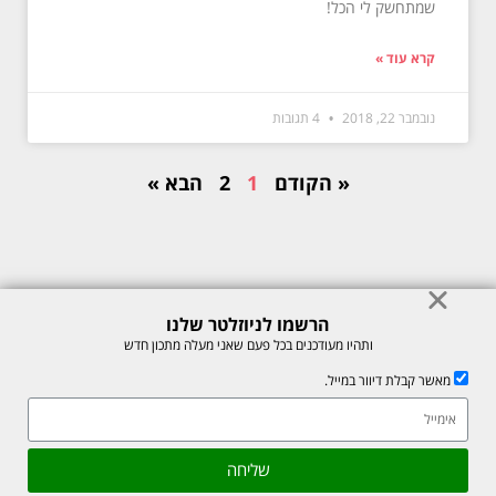
שמתחשק לי הכל!
קרא עוד »
נובמבר 22, 2018
4 תגובות
« הקודם
1
2
הבא »
הרשמו לניוזלטר שלנו
© כל הזכויות לתוכן באתר שמורות למיכל רוזנבך 2026. אין להעתיק או לשכפל
ותהיו מעודכנים בכל פעם שאני מעלה מתכון חדש
ללא רשות בכתב.
מאשר קבלת דיוור במייל.
אתר זה מוגן על ידי reCAPTCHA של חברת Google, לצפייה ב-
מדיניות
הפרטיות
ו-
תנאי השירות
.
גלילה
שליחה
Made with ❤ by box