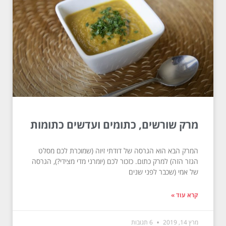
מרק שורשים, כתומים ועדשים כתומות
המרק הבא הוא הגרסה של דודתי זיוה (שמוכרת לכם מסלט
הגזר הזה) למרק כתום. כזכור לכם (יומרני מדי מצידי?), הגרסה
של אמי (שכבר לפני שנים
קרא עוד »
מרץ 14, 2019
6 תגובות