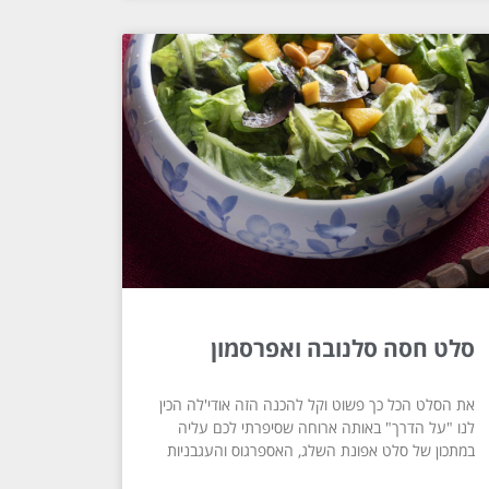
סלט חסה סלנובה ואפרסמון
את הסלט הכל כך פשוט וקל להכנה הזה אודי'לה הכין
לנו "על הדרך" באותה ארוחה שסיפרתי לכם עליה
במתכון של סלט אפונת השלג, האספרגוס והעגבניות