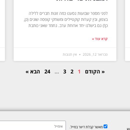
לפני מספר שבועות נסענו כמה זוגות חברים ללילה
בצפון, ובין קערות קוקטיילים ומשחקי קופסה שונים (כן,
כן!) גם בישלנו יחד ארוחת ערב. נחמד שאני כותבת
קרא עוד »
פברואר 12, 2026
אין תגובות
« הקודם
1
2
3
…
24
הבא »
מאשר קבלת דיוור במייל.
ש