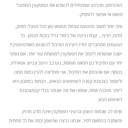
הוזהרתם, מהרגע שמתחילים לנשנש את הפופקורן המתובל
פשוט אי אפשר להפסיק.
ומה יותר חשוב מהטעם עצמו? תמצאו כאן הכל מהכל: מתוק,
מלוח, חריף… קצת נגיעה של ביסלי גריל בזכות הכמון.. כל
הטעמים מתחברים יחדיו ליצירת התיבול לנשנוש האולטימטיבי!
ישנה אפשרות להפוך את הפופקורן למושחת עוד יותר, אם נוסיף
יחד עם התיבול גם חמאה מומסת, נערבב היטב ונגיש. אמא'לה.
בנוסף, אם אהבתם את התיבול, אני ממליצה להכין כמות ממנו
ולשמור בצנצנת קטנה לשימושים הבאים.. הכמות במתכון היא
ליותר מהכנה אחת, אפסנו את מה שנותר בכלי קטן/צנצנת
לשימוש הבא.
שימו לב שכמות השמן וגרעיני הפופקורן אינה מדע מדויק
ותשתנה בהתאם לסיר. אנחנו נרצה שהשמן יכסה את כל תחתית