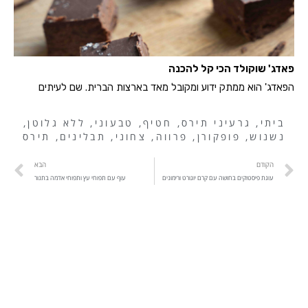
פאדג' שוקולד הכי קל להכנה
הפאדג' הוא ממתק ידוע ומקובל מאד בארצות הברית. שם לעיתים
ביתי
,
גרעיני תירס
,
חטיף
,
טבעוני
,
ללא גלוטן
,
נשנוש
,
פופקורן
,
פרווה
,
צחוני
,
תבלינים
,
תירס
הקודם
הבא
עוגת פיסטוקים בחושה עם קרם יוגורט ורימונים
עוף עם תפוחי עץ ותפוחי אדמה בתנור