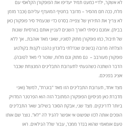
לא אשקר, ילדיי כמעט תמיד יעדיפו את הפופקורן הקלאסי עם
מלח, ככה חם מהסיר – מדובר בחטיף המועדף עליהם (וכבר מזמן
לא צריך את התירוץ של צפייה בסרט כדי שנעמיד סיר פופקורן כאן
בבית). אמנם ניסיתי לאורך השנים לעניין אותם בוורסיות שונות
של תיבול, כמו פופקורן מתוק לסוגיו, שאני מאד אוהבת.. אך ללא
הצלחה מרובה (בשנים שגדלתי בלונדון נהגנו לקנות בקולנוע
פופקורן מעורבב – גם מתוק וגם מלוח, שזכור לי מאד לטובה).
הדבר השתנה כשהגעתי לתערובת התבלינים המנצחת שכבר
אציג בפניכם.
מצד אחד, תערובת התבלינים הזו מאד "בוגרת", למשל (ואני
מדברת כאן מניסיון) הפופקורן המתובל הזה הוא הפרטנר המדויק
ביותר לדרינקים. מצד שני, אבקת הסוכר בשילוב שאר התבלינים
הופכים אותה לכזו שפשוט אי אפשר להגיד לה "לא". נוצר שם אותו
טעם אומאמי שהוא בגדר ממכר, עבור שלל הגילאים. ראו