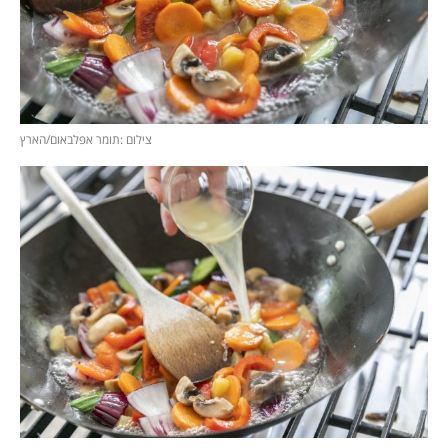
צילום :תומר אפלבאום/הארץ