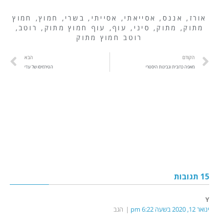
אורז
,
אננס
,
אסייאתי
,
אסייתי
,
בשרי
,
חמוץ
,
חמוץ
מתוק
,
מתוק
,
סיני
,
עוף
,
עוף חמוץ מתוק
,
רוטב
,
רוטב חמוץ מתוק
הקודם
הבא
מאפה כרובית וגבינות היסטרי
הטירמיסו של עדי
15 תגובות
Y
ינואר 12, 2020 בשעה 6:22 pm
הגב