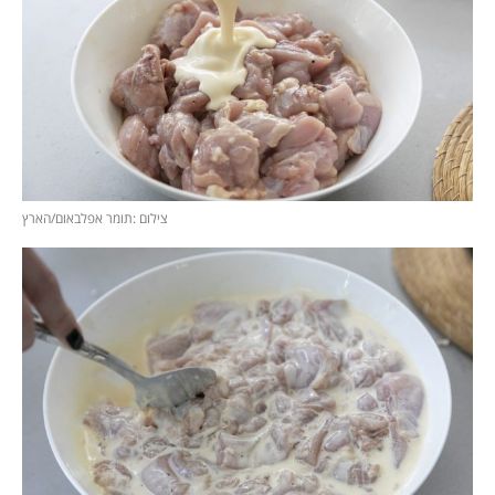
צילום :תומר אפלבאום/הארץ