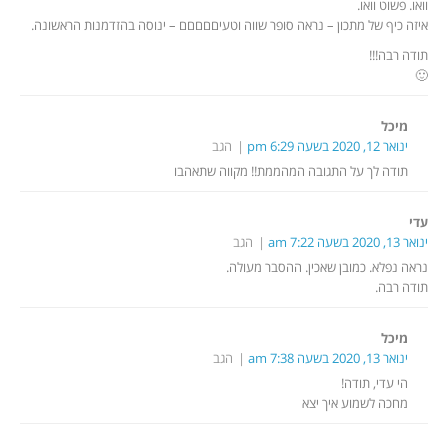
וואו. פשוט וואו.
איזה כיף של מתכון – נראה סופר שווה וטעיםםםםם – ינוסה בהזדמנות הראשונה.
תודה רבה!!!
🙂
מיכל
ינואר 12, 2020 בשעה 6:29 pm
הגב
תודה לך על התגובה המהממת!! מקווה שתאהבו
עדי
ינואר 13, 2020 בשעה 7:22 am
הגב
נראה נפלא. כמובן שאכין. ההסבר מעולה.
תודה רבה.
מיכל
ינואר 13, 2020 בשעה 7:38 am
הגב
הי עדי, תודה!
מחכה לשמוע איך יצא