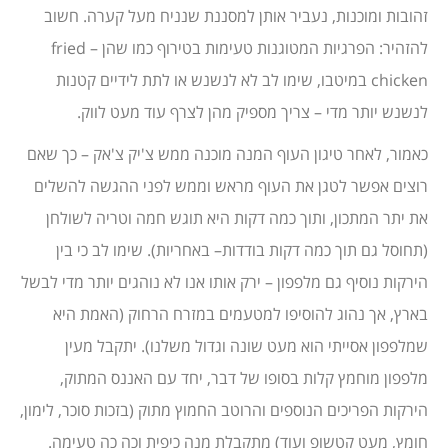
זהובות ומוכנות, נעביר אותן למסננת שנניח מעל קערה. חשוב
להזהיר: הפרגיות המטוגנות טעימות בטירוף כמו שהן – fried
chicken במיטבו, שימו לב לא לנשנש או לתת לידיים קטנות
לנשנש יותר מדי – צריך מספיק מהן לצרף עוד מעט לווק.
כאמור, לאחר טיגון העוף המנה מוכנה ממש צ'יק צ'אק – כך שאם
רוצים אפשר לטגן את העוף מראש וממש לפני ההגשה להשלים
את יתר המתכון, ותוך כמה דקות היא תוגש חמה וטריה לשולחן
(תחוסל גם תוך כמה דקות בודדות– באחריות). שימו לב כי בין
הירקות נוסיף גם מלפפון – ירק אותו אנו לא נוהגים יותר מדי לבשל
בארץ, אך נהוג להוסיפו למטעמים במזרח הרחוק (האמת היא
שמלפפון אסייתי הוא מעט שונה וגדול משלנו). יתקבל מעין
מלפפון מוחמץ קלות בסופו של דבר, יחד עם האננס המתוק,
הירקות הפריכים הנוספים והרוטב החמוץ מתוק (בזכות סוכר, לימון,
חומץ, מעט קטשופ ועוד) מתקבלת מנה כיפית וכה כה טעימה.