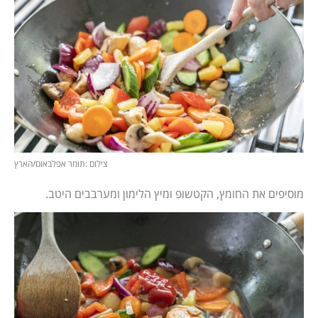
צילום :תומר אפלבאום/הארץ
מוסיפים את החומץ, הקטשופ ומיץ הלימון ומערבבים היטב.