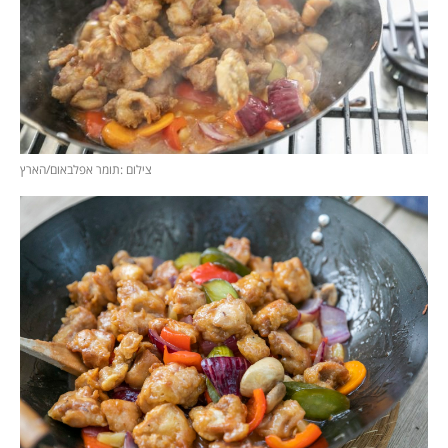
צילום :תומר אפלבאום/הארץ