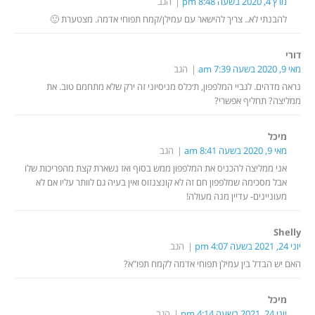
מרץ 4, 2020 בשעה 8:48 pm
הגב
להבנתי לא.. צריך להישאר עם עמילן/קמח תפוחי אדמה. מצטערת 🙂
דורי
מאי 9, 2020 בשעה 7:39 am
הגב
נראה מדהים. לגביי המלפפון, ת׳כלס מניסיוני זה ירק שלא מתחמם טוב. את
ממליצה? תחליף אפשרי?
מיכל
מאי 9, 2020 בשעה 8:41 am
הגב
אני ממליצה להכניס את המלפפון ממש בסוף ואז נשארת קצת מהפריכות שלו
אבל מסכימה שמלפפון חם זה לא קונצנזוס ואין בעיה גם לוותר עליו אם לא
מעוניינים- עדיין מנה מעולה!
Shelly
יוני 24, 2021 בשעה 4:07 pm
הגב
האם יש הבדל בין עמילן תפוחי אדמה לקמח תפו"א?
מיכל
יוני 24, 2021 בשעה 4:14 pm
הגב