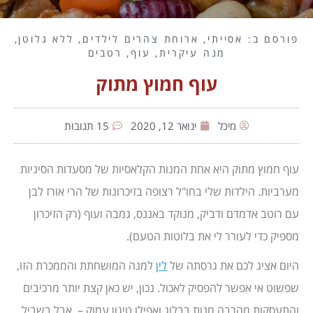
פורסם ב:
אסייתי
,
ארוחת צהרים לילדים
,
ללא גלוטן
,
מנה עיקרית
,
עוף
,
רטבים
עוף חמוץ מתוק
מיכל
ינואר 12, 2020
15 תגובות
עוף חמוץ מתוק היא אחת המנות הקלאסיות של מסעדות הסיניות
מערביות. הילדות שלי בחו"ל רצופה בזיכרונות של הרי אורז לבן
עם רוטב אדמדם ודביק, מנוקד באננס, גמבה ועוף (רק הזיכרון
מספיק כדי לעורר לי את בלוטות הטעם).
היום אציג לכם את גרסתה של
לין
למנה המושחתת והממכרת הזו,
שפשוט אי אפשר להפסיק לאכול. נכון, יש כאן קצת יותר מרכיבים
והתעסקות מהרבה מנות בבלוג ואפילו טיגון עמוק – אבל בשביל