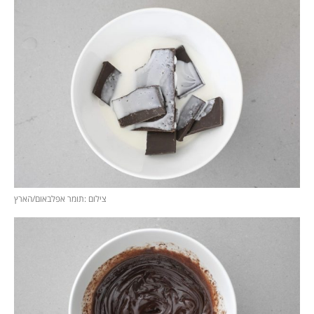
צילום :תומר אפלבאום/הארץ