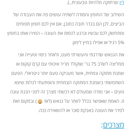
לין
שרחוקה מלהיות טבעונית..).
השילוב של החומץ והסודה לשתיה עושים פה את העבודה של
הביצים, לכן הם בגדר חובה כמובן. אם אין לכם חומץ תפוחים
ומתחשק לכם עכשיו וכרגע לנסות את העוגה – המירו אותו בחומץ
5% רגיל או אפילו במיץ לימון.
את הגנאש שדרגתי והעשרתי מעט, ולאחר ניסוי וטעייה אני
ממליצה לשלב 75 גר' שוקולד מריר איכותי עם קרם קוקוס או
שמנת מתוקה צמחית, אשר מעניקה טעם יותר ניטראלי. הפעם
השתמשתי בשמנת המתוקה הצמחית והופתעתי לגלות שיצא
טעים – אני מודה שמעולם לא רכשתי מצרך זה לפני הכנת עוגה
זו. האמת שאפשר בכלל לוותר על גנאש (לא!
) ובמקום זאת
לפדר את העוגה באבקת סוכר או להשאירה ככה.
מצרכים
: