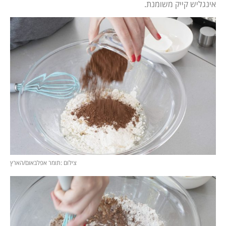
אינגליש קייק משומנת.
צילום :תומר אפלבאום/הארץ