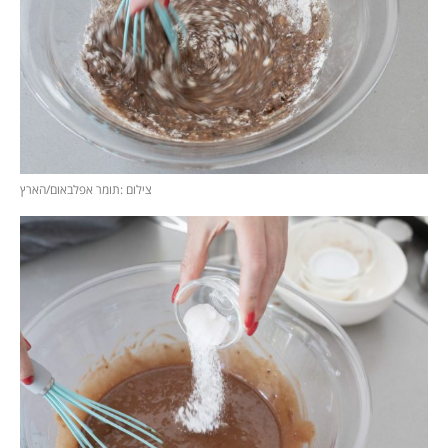
צילום :תומר אפלבאום/הארץ