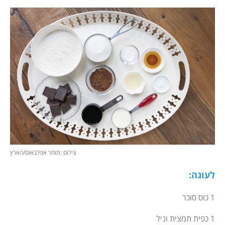
צילום :תומר אפלבאום/הארץ
לעוגה
:
1 כוס סוכר
1 כפית תמצית וניל