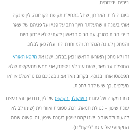
ביתית וידידותית.
ביום הולדתי האחרון, שחל בתחילת תקופת הקורונה, לין פינקה
אותי בעוגה זו שהעלתה חיוך רחב על פניי ועל פניהם של שאר
דיירי הבית כמובן. עם הביס הראשון ידעתי שלא יירחק היום
והמתכון לעוגה הנהדרת והמיוחדת הזו יעלה כאן לבלוג.
זהו לא מתכון האוראו הראשון כאן בבלוג, ישנו את
מקפא האוראו
המוצלח עד מאד, שאם עוד לא ניסיתם, אני ממש מתעקשת שלא
תפספסו אותו. בנוסף, בקרוב מאד אציג בפניכם גם טראפלס אוראו
מעלפים, כך שיש למה לחכות.
כמו במקרה של עוגות
השוקולד
והקוקוס
של לין, גם כאן זוהי בעצם
עוגת שיפון – נטולת חמאה, רכה, ספוגית ואוורירית (שימו לב לא
לטעות ולחשוב כי ישנו קמח שיפון בעוגת שיפון, זהו פשוט שמה
המקצועי של עוגת "לייקח" זו).