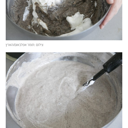
צילום :תומר אפלבאום/הארץ