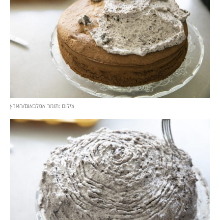
צילום :תומר אפלבאום/הארץ