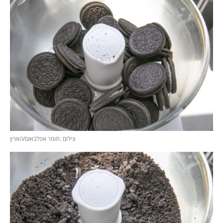
צילום :תומר אפלבאום/הארץ