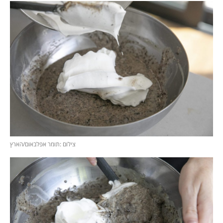
צילום :תומר אפלבאום/הארץ