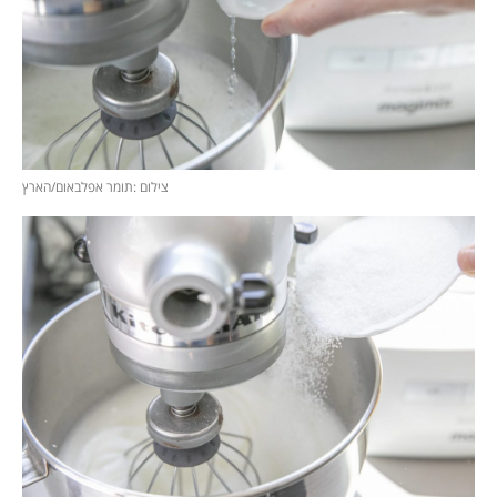
צילום :תומר אפלבאום/הארץ