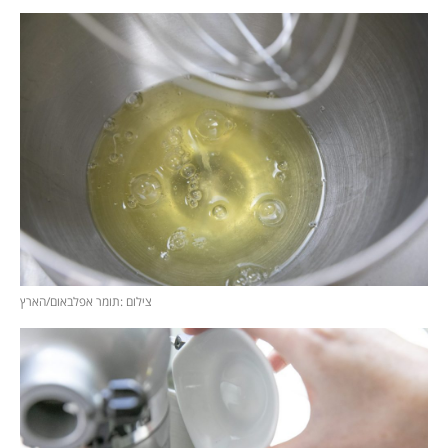
צילום :תומר אפלבאום/הארץ