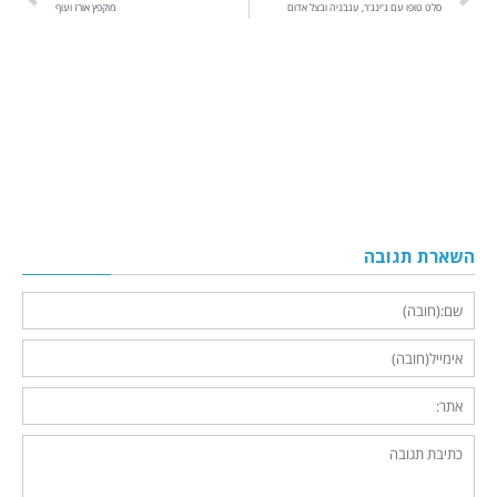
סלט טופו עם ג'ינג'ר, עגבניה ובצל אדום
מוקפץ אורז ועוף
השארת תגובה