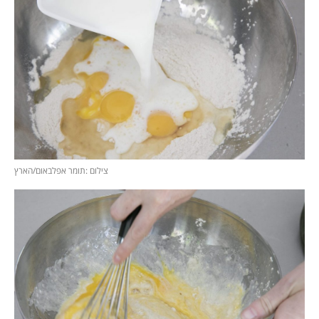
צילום :תומר אפלבאום/הארץ