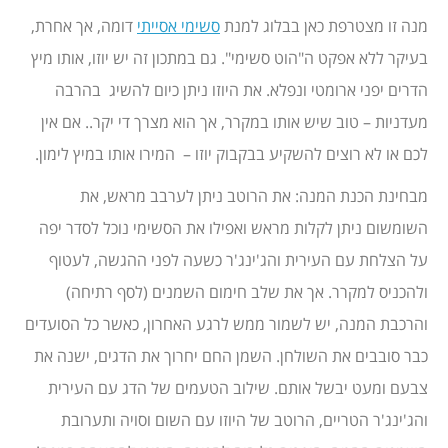
מנה זו מצטרפת כאן בבלוג למנת
סשימי אסייתי
דומה, אך אחרת,
בעיקר ללא אפקט ה"הוט סשימי". גם במתכון זה יש יוזו, אותו מיץ
הדרים יפני ארומטי ונפלא. את היוזו ניתן כיום להשיג בהרבה
מעדניות – טוב שיש אותו במקרר, אך הוא מצרך די יקר.. אם אין
לכם או לא רוצים להשקיע בבקבוק יוזו – המירו אותו במיץ לימון.
מבחינת הכנת המנה: את הרוטב ניתן לערבב מראש, את
השומשום ניתן לקלות מראש ואפילו את הסשימי נוכל לסדר יפה
על הצלחת עם העירית והג'ינג'ר כשעה לפני ההגשה, לעטוף
ולהכניס למקרר. אך את שלב חימום השמנים (לסף רתיחה)
והרכבת המנה, יש לשמור ממש לרגע האחרון, כאשר כל הסועדים
כבר סובבים את השולחן. השמן החם יחרוך את הדגים, ישנה את
צבעם ומעט יבשל אותם. שילוב הטעמים של הדג עם העירית
והג'ינג'ר הטריים, הרוטב של היוזו עם השום וסויה ותערובת