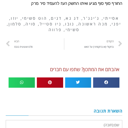
החורף סוף סוף מגיע ואיתו החשק העז להעמיד סיר מרק
אסייתי
,
ג'ינג'ר
,
דג נא
,
דגים
,
הוט סשימי
,
יוזו
,
יפני
,
מנה ראשונה
,
נובו
,
ניו סטייל
,
סויה
,
סלמון
,
סשימי
,
פרווה
הקודם
הבא
ברוקולי (או ברוקומיני) על האש
סלט שעועית בובס
אהבתם את המתכון? שתפו עם חברים
השארת תגובה