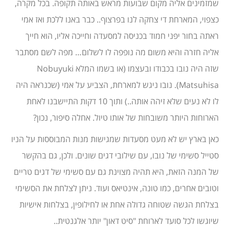
שמזמינים אליה מקום שבועות מראש באותה תקופה. בכל מקרה,
כצפוי, המארחת די צחקה לנו בפרצוף.. כבר באנו ללכת ואז אמי
ראתה בחור יפני חמוד בכניסה למסעדה וחייכה אליו, הוא חייך
אליה חזרה והיא משום מה נופפה לו לשלום… מפה לשם מסתבר
שזה היה נובו בכבודו ובעצמו (או בשמו המלא Nobuyuki
Matsuhisa). נובו ניגש למארחת, הצביע על אמי (שכנראה היה
לו לא נעים שלא זיהה אותה..) ותוך 10 דקות התיישבנו לאחת
הארוחות היותר משובחות של אותו טיול. אחלה סיפור, נכון?
כאן בארץ יש לא מעט מסעדות שמגישות מנות המבוססות על הניו
סטייל סשימי של נובו, עם שילובי דגים שונים. ולכן, גם בהקשר
של המנה הזאת, היא תהיה מצוינת גם עם סשימי של דגים טריים
וטובים אחרים, כמו טונה, אינטיאס ועוד. ניתן לצלחת את הסשימי
בצלחת הגשה שטוחה גדולה אחת או לחילופין, בצלחות אישיות
שיוגשו לכל סועד לארוחת "סיט דאון" יותר אלגנטית..