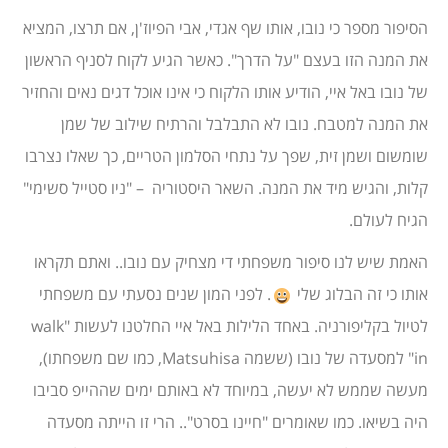
הסיפור מספר כי נובו, אותו שף אגדי, אבי הפיוז'ן, אם תרצו, המציא
את המנה הזו בעצם "על הדרך". כאשר הגיע לקוח לסניף הראשון
של נובו באל איי, הודיע אותו הלקוח כי אינו אוכל דגים נאים והחזיר
את המנה למטבח. נובו לא התבלבל והרתיח שילוב של שמן
שומשום ושמן זית, שפך על נתחי הסלמון הטריים, כך שאלו נצרבו
קלות, והגיש מיד את המנה. השאר היסטוריה – "ניו סטייל סשימי"
הגיח לעולם.
האמת שיש לנו סיפור משפחתי די מצחיק עם נובו.. ואתם תקראו
אותו כי זה הבלוג שלי
. לפני המון שנים נסעתי עם משפחתי
לטיול בקליפורניה. באחד הלילות באל איי החלטנו לעשות "walk
in" למסעדה של נובו (ששמה Matsuhisa, כמו שם משפחתו),
מעשה שממש לא יעשה, במיוחד לא באותם ימים שההייפ סביבו
היה בשיאו. כמו שאומרים "חיינו בסרט".. הרי זו הייתה מסעדה