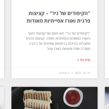
"הקיפודים של ניר" – קציצות
פרגית ואורז אסייתיות מאודות
"הקיפודים של ניר" הוא השם של קציצות העוף
והאורז המאודות והמיוחדות האלה. קציצות פרגית
מתובלות בנדיבות בניחוחות אסיתיים של ג'ינג'ר,
כוסברה וסויה ומצופות באורז עגול.
קרא עוד »
יוני 16, 2025
2 תגובות