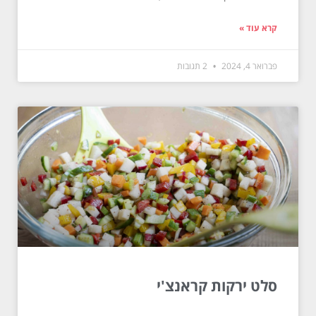
קרא עוד »
פברואר 4, 2024
2 תגובות
סלט ירקות קראנצ'י