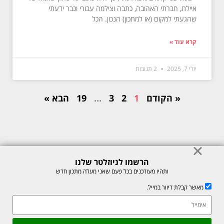
איילת, חברתי האהובה, כתבה וצילמה עבורי וכבר ידעתי
שהגעתי למקום (או למתכון) הנכון. הכל
קרא עוד »
יולי 7, 2025
2 תגובות
« הקודם
1
2
3
…
19
הבא »
הרשמו לניוזלטר שלנו
© כל הזכויות לתוכן באתר שמורות למיכל רוזנבך 2026. אין להעתיק או לשכפל
ותהיו מעודכנים בכל פעם שאני מעלה מתכון חדש
ללא רשות בכתב.
מאשר קבלת דיוור במייל.
אתר זה מוגן על ידי reCAPTCHA של חברת Google, לצפייה ב-
מדיניות
הפרטיות
ו-
תנאי השירות
.