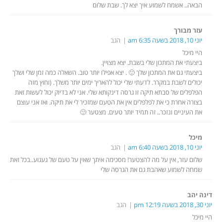
הבאה.. אשמח לשמוע איך יצא לך. שבת שלום
עזר מבורך
יוני 10, 2018 בשעה 6:35 am
הגב
היי מיכל
ביצעתי את המתכון שלי בשבת. יצא מצויין.
ביצעתי גם את המתכון שלך 🙂 . יצא אפילו יותר טוב. השאלה כמה זמן שלי ושלך
יכולים לשבת במקרר. לדעתי שלי יכול להאריך ימים יותר משלך. (וחוץ מזה
הפלפלים של סבתא תיקה זו גרסה דינקותא שלי. אני לא בדיוק יכול לעשות זאת
בצורה אחרת כי את לפלפלים אין את הטעם שמזכיר לי את תיקה. ואז אני עוצם
את העיניים ונזכר.. זה תמיד יותר טעים. מצטער 🙂
מיכל
יוני 10, 2018 בשעה 6:40 am
הגב
שלום עזר, אין על מה להצטער! מסכימה איתך שאין על טעם של געגוע..בכל זאת
שמחה לשמוע שאהבת גם את הגרסה שלי
דינה יהב
יוני 30, 2018 בשעה 12:19 pm
הגב
היי מיכל