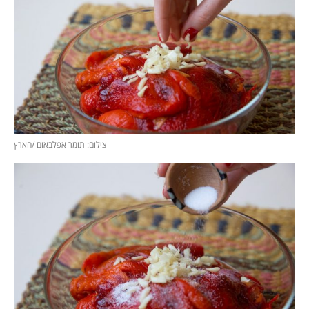
צילום: תומר אפלבאום /הארץ