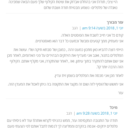
היי ציבי, תודה! אני בהחלט אבדוק את שיטת הקילוף שלך פעם הבאה שמכינה
נאגלה של פלפלים- נשמע מבטיח! תודה ושבת שלום
עזר מבורך
יוני 1, 2018 בשעה 9:14 am
הגב
קודם כל אני חייב לשבח את הפוסטים האלה.
אני מעתיק ממך קטעים ומבשל וכמעט כל דבר הוא מאסטרפיס.
הייתי רוצה להביא כאן מתכון כמעט זהה , כמובן של סבתא תיקה שלי. עושה את
הפלפלים בתנור, ואגב אני מעדיף את הירוקים הבהירים על פני האדומים, לאחר מכן
אני שם אותם להתקרר בתוך עיתון. ואז , לאחר שהתקררו, אני מקלף אותם. הקילוף
הזה הרבה יותר קל.
לאחר מכן אני מכסה את הפלפלים בשמן זית עדין.
אני חושש שלהוסיף לזה שום זה מקצר את התקופה בה ניתן לאכול את המעדן הזה.
עזר
מיכל
יוני 1, 2018 בשעה 9:28 am
הגב
תודה על התגובה המקסימה עזר, ממש נהניתי לקרוא אותה!! עוד לא ניסיתי עם
פלפלים ירוקים- אנסה בהקדם וממליצה לך לנסות לתבל אותם לפי הצעתי פעם