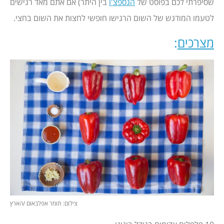
שסיפרתי לכם בפוסט של
הגספצ'ו
בין היתר) אם אתם מאד רגישים
לטעמו המודגש של השום הרגישו חופשי לחצות את השום בחצי.
מצרכים
:
צילום: תומר אפלבאום /הארץ