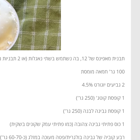
תבנית מאפינס של 12, בה נשתמש בשתי נאגלות (או 2 תבניות מראש, אם יש)/ תבנית מיני מאפינס (בה רוני משתמשת)/קרטונים חד פעמיים להכנת מאפים
100 גר' חמאה מומסת
2 גביעים יוגורט 4.5%
1 קופסת קוטג' (250 גר')
1 קופסת גבינה לבנה (250 גר')
1 כוס פתיתי גבינה צהובה (כמו פתיתי עמק שקונים בשקית)
רבע קוביה של גבינה בולגרית/פטה מעוכה במזלג (כ-60-70 גר')