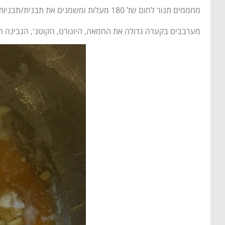
מחממים תנור לחום של 180 מעלות ומשמנים את תבנית/תבניות המאפינס בחמאה/שמן.
מערבבים בקערה גדולה את החמאה, היוגורט, הקוטג', הגבינה ה