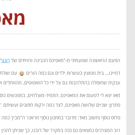
מאפי
הפעם הראשונה שטעמתי מ-"מאפינס הגבינה והזיתים של
רונצ
"
דמיינו… בית מפוצץ בעשרות ילדים וגם כמה הורים
עם שולחן 
ענקית שחוסלה בהתלהבות גם על ידי כל הזאטוטים, מהזוחלים ועד
מאז יצא לי לטעום את המאפינס, התמיד-מוצלחים, במפגשים נוס
פתרון: שניים שלושה מאפינס, לצד כמה ירקות חתוכים ועשיתם "V" על ארוחת ערב מוצלחת.
פלוס נוסף וחשוב מאד: מדובר במתכון נוסף מז'אנר ה"מביך כמה 
רוב המצרכים נמצאים גם ככה במקרר של רובנו, כך שניתן להכין ב