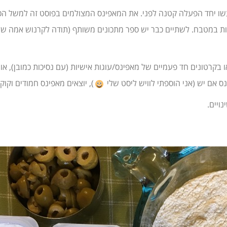
שו יחד הפעלה קטנה לפני. את המאפינס המצולמים בפוסט זה למשל הכנת
וש, שגם כמוה, בת 8 וכבר מאוהבת קשות במטבח. לשתיים כבר יש ספר מתכונים משותף (תודה
בקרטונים חד פעמיים של מאפינס/עוגות אישיות (עם נסיכות כמובן), אות
ס אם יש (אני הוספתי לוויש ליסט שלי
), יוצאים מאפינס חמודים וק
ויים.