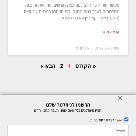
מעשה שהיה כך היה: לפני כמה חודשים, אמי אירחה כמה
מחברותיה לערב בנות מהנה, לפי המתכון המנצח של קצת
(הרבה) אוכל, קצת יין והרבה חפירות
קרא עוד »
אפריל 27, 2017
6 תגובות
« הקודם
1
2
הבא »
הרשמו לניוזלטר שלנו
© כל הזכויות לתוכן באתר שמורות למיכל רוזנבך 2026. אין להעתיק או לשכפל
ותהיו מעודכנים בכל פעם שאני מעלה מתכון חדש
ללא רשות בכתב.
מאשר קבלת דיוור במייל.
אתר זה מוגן על ידי reCAPTCHA של חברת Google, לצפייה ב-
מדיניות
הפרטיות
ו-
תנאי השירות
.