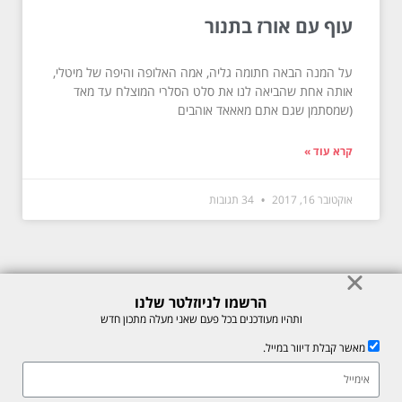
עוף עם אורז בתנור
על המנה הבאה חתומה גליה, אמה האלופה והיפה של מיטלי,
אותה אחת שהביאה לנו את סלט הסלרי המוצלח עד מאד
(שמסתמן שגם אתם מאאאד אוהבים
קרא עוד »
אוקטובר 16, 2017
34 תגובות
הרשמו לניוזלטר שלנו
© כל הזכויות לתוכן באתר שמורות למיכל רוזנבך 2026. אין להעתיק או לשכפל
ותהיו מעודכנים בכל פעם שאני מעלה מתכון חדש
ללא רשות בכתב.
מאשר קבלת דיוור במייל.
אתר זה מוגן על ידי reCAPTCHA של חברת Google, לצפייה ב-
מדיניות
הפרטיות
ו-
תנאי השירות
.