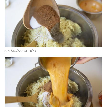
צילום :תומר אפלבאום/הארץ