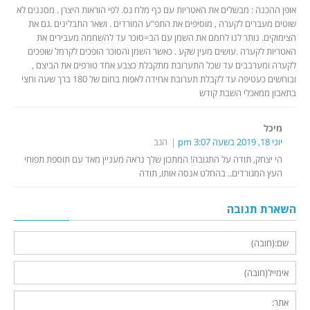
אופן ההכנה : מבשלים את האטריות עם כף מלח גס. לפי הוראות היצרן . מסננים לא
שוטים מעברים לקערה , מוסיפים את התפ"ע המורדים . ושאר התבלינים .גם את
הצימוקים. נותר לנו לחמם את השמן עם הב=סוכר עד להשחמה מעבירים את
האטריות לקערה .עושים מעין שקע . כאשר השמן והסוכר הופכים לקרמל שופכים
לקערה ומערבבים עד שכל התערובת מתקבלת כצבע אחד טורפים את הביצם ,
ובוחשים כעטיפה עד לקבלת תערובת אחידה לאפות בחום של 180 ברך שעה וחצי
בתאבון ממאכלי השבת קודש
מיכל
יוני 18, 2019 בשעה 3:07 pm
הגב
הי יצחק, תודה על התגובה! המתכון שלך נראה מעניין מאד עם תוספת תפוחי
העץ המגורדים.. בהחלט אנסה אותו, תודה
השארת תגובה