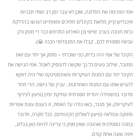
אמי הפנימה את התלונה, ואכן לא עבר זמן רב ושתי תבניות
אינגליש קייק מלאות בקיגלים חתיכים ומופתיים הוגשו בהדלקת
נרות חנוכה בערב שישי (כן האירוע התרחש כבר די מזמן ורק
עכשיו מספרת לכם.. קבלו את התנצלותי הכנה 😀).
הקיגל של אמי היה בדיוק כפי שזכרתי – מתוק אך יחד עם זאת
מתובל, שילוב טעים כל כך שקשה להפסיק לאכול. אמי הגישה את
הקיגל יחד עם המנות העיקריות והאינסטינקט שלי היה דווקא
להגיש אותו עם המנות האחרונות.. עניין של גישה. הרי מחד
מדובר בפשטידה יהודית מסורתית עתיקת יומין (טיעון לצירוף
לעיקריות), אך מנגד, בואו נודה על האמת, זו בעצם עוגת אטריות
מתוקה ונפלאה (טיעון לשולחן הקינוחים). בכל מקרה, מדובר
במנה נוסטלגית ואהובה שאין ספק כי צריכה להיות כאן בבלוג,
ויפה שעה אחת קודם.