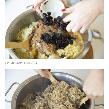
צילום :תומר אפלבאום/הארץ