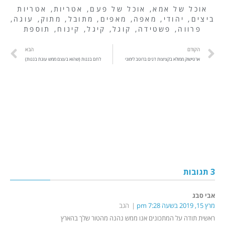
אוכל של אמא
,
אוכל של פעם
,
אטריות
,
אטריות
ביצים
,
יהודי
,
מאפה
,
מאפים
,
מתובל
,
מתוק
,
עוגה
,
פרווה
,
פשטידה
,
קוגל
,
קיגל
,
קינוח
,
תוספת
הקודם
הבא
ארטישוק ממולא בקציצות דגים ברוטב לימוני
לחם בננות (שהוא בעצם ממש עוגת בננות)
3 תגובות
אבי סבג
מרץ 15, 2019 בשעה 7:28 pm
הגב
ראשית תודה על המתכונים אנו ממש נהנה מהטור שלך בהארץ