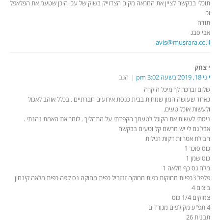
תוכלי בבקשה לציין את המראה מקום הצדוייק בשוק של עכו היכן שטעמ את הפלאפל
וכו
תודה
אבי סבג
avis@musrara.co.il
י צחק
יוני 18, 2019 בשעה 3:02 pm
הגב
שלום וברכה לך מיכל היקרה
כאחד שעושה המון שמחןת בבית כנסת אירועים חברתיים .ובכלל אוהב לאכול
ולעשות אוכל טעים.
ניסתי לעשות את הקוגל לטעמך הקפדתי על התהליך . לומר את האמת נהנתי .
אבל גם לי יש מרשם קל וטעים בבקשה
חבילת אטריות דקות רגילות
כוס סוכר 1
כוס שמן 1
מלח גס כף מלאה 1
פלפל 3כפיות מחוקות כפית מחוקה זנזביל כפית מחוקה נס קפה כפית מלאה קינמון
ביצים 4
צמוקים 1/4 כוס
4 תפ"ע מקולפים מגורדים
תבנית 26