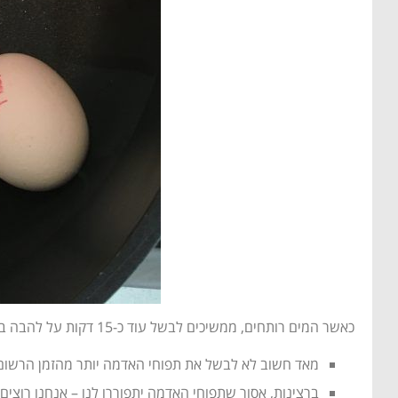
כאשר המים רותחים, ממשיכים לבשל עוד כ-15 דקות על להבה בינונית.
מאד חשוב לא לבשל את תפוחי האדמה יותר מהזמן הרשום,
ברצינות, אסור שתפוחי האדמה יתפוררו לנו – אנחנו רוצים