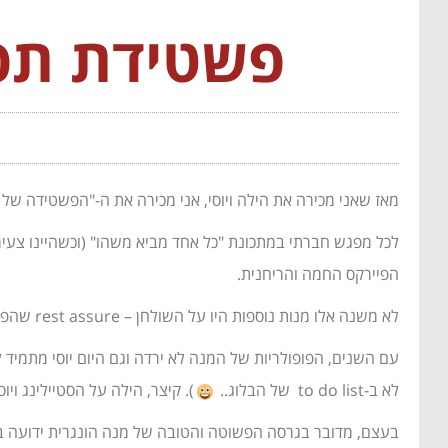
פשטידת תפו
מאז שאני מכירה את הילה ויוסי, אני מכירה את ה-"הפשטידה של יו
לכל מפגש חברתי במתכונת "כל אחד מביא משהו" (וכשהיינו צעירי
הפיירקס החמה והריחנית.
לא משנה אלו מנות נוספות היו על השולחן – rest assure שהפשטידה הזו התחסלה בין הראשונות.
עם השנים, הפופולריות של המנה לא ירדה וגם היום יוסי מתמיד
לא ב-to do list של הבלוג..
). קיצר, הילה על הסטיילינג וי
בעצם, מדובר בגרסה הפשוטה והטובה של מנה הונגרית ידועה ב