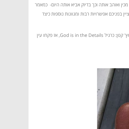
מכין ואוהב אותה וכך בדיוק אביא אותה היום- כמאמר
ציין בפניכם אפשרויות רבות ומגוונות נוספות כיצד
כפי שתראו בקרוב, הפשטידה מאד פשוטה להכנה ומורכבת ממעט חומרים בסיסיים, שאת רובם יש לכל אחד בבית בכל רגע נתון. אך יש קאץ' קטן: כרגיל God is in the Details, אז פקחו עין