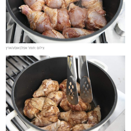
צילום :תומר אפלבאום/הארץ