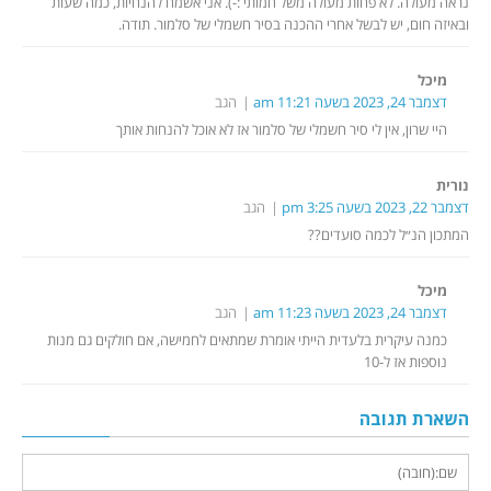
נראה מעולה. לא פחות מעולה משל חמותי :-). אני אשמח להנחיות, כמה שעות
ובאיזה חום, יש לבשל אחרי ההכנה בסיר חשמלי של סלמור. תודה.
מיכל
דצמבר 24, 2023 בשעה 11:21 am
הגב
היי שרון, אין לי סיר חשמלי של סלמור אז לא אוכל להנחות אותך
נורית
דצמבר 22, 2023 בשעה 3:25 pm
הגב
המתכון הנ״ל לכמה סועדים??
מיכל
דצמבר 24, 2023 בשעה 11:23 am
הגב
כמנה עיקרית בלעדית הייתי אומרת שמתאים לחמישה, אם חולקים גם מנות
נוספות אז ל-10
השארת תגובה