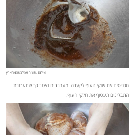
צילום :תומר אפלבאום/הארץ
מכניסים את שוקי העוף לקערה ומערבבים היטב כך שתערובת
התבלינים תעטוף את חלקי העוף.