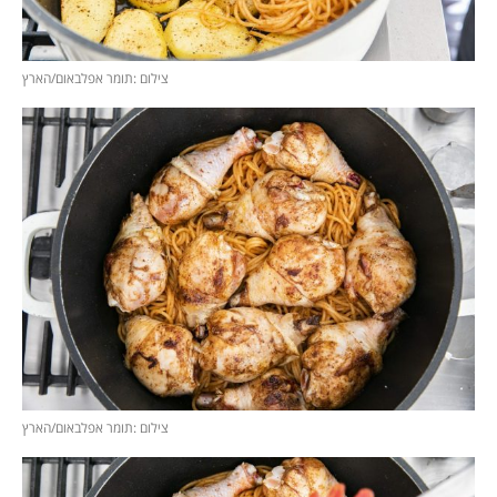
צילום :תומר אפלבאום/הארץ
צילום :תומר אפלבאום/הארץ