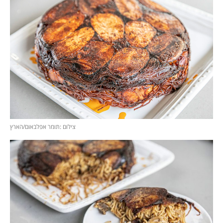
צילום :תומר אפלבאום/הארץ