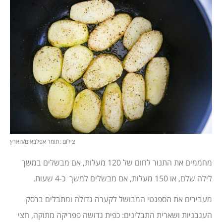
צילום :תומר אפלבאום/הארץ
מחממים את התנור לחום של 120 מעלות, אם מבשלים במשך
לילה שלם, או 150 מעלות, אם מבשלים למשך כ-4 שעות.
מעבירים את הספגטי המבושל לקערה גדולה ומתבלים ברסק
העגבניות ושארית התבלינים: כפית גדושה פפריקה מתוקה, חצי