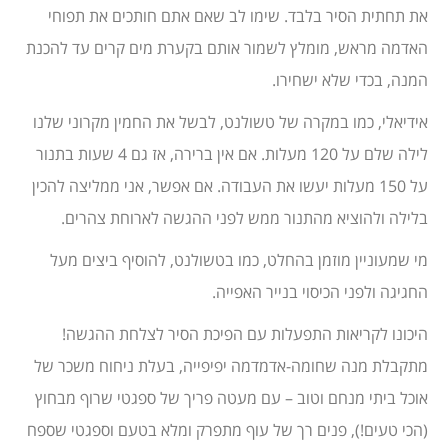
את תחתית הסיר בלבד. שימו לב שאם אתם חותכים את תפוחי
האדמה מראש, מומלץ לשמור אותם בקערת מים קרים עד להכנת
המנה, בכדי שלא ישחירו.
אידיאלי, כמו במקרה של טשולנט, לבשל את החמין מקרוני שלנו
לילה שלם על 120 מעלות. אם אין ברירה, אז גם 4 שעות בתנור
על 150 מעלות יעשו את העבודה. אם אפשר, אני ממליצה להכין
בלילה ולהוציא מהתנור ממש לפני ההגשה לארוחת צהרים.
מי שמעוניין מוזמן בהחלט, כמו בטשולנט, להוסיף ביצים מעל
החגיגה ולפני הכיסוי בנייר האפייה.
היכונו לקריאות התפעלות עם הפיכת הסיר לצלחת ההגשה!
מתקבלת מנה שחומה-אדמדמה יפיפייה, בעלת ניחוח משכר של
אוכל ביתי מנחם וטוב – עם מעטה פריך של ספגטי שרוף מבחוץ
(הכי טעים!), פנים רך של עוף מתפרק ומלא בטעם וספגטי שספח