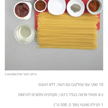
צילום :תומר אפלבאום/הארץ
10 שוקי עוף (פולקע) עם העור, ללא העצם
כ-4 תפוחי אדמה בגודל בינוני, מקולפים וחתוכים לפרוסות
1 חבילת ספגטי (מס' 5, 500 גר')