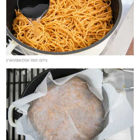
צילום :תומר אפלבאום/הארץ