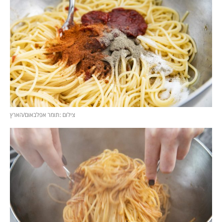
צילום :תומר אפלבאום/הארץ