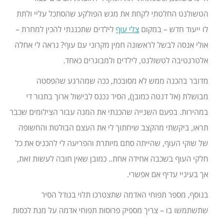
הטשולנט החלטתי לקחת את מגש הפולקע שהסתכל עליי ולתת
לו ייעוד חדש – במקום
צלי עוף
לילדים שתכננתי להכין למחרת –
אולי אנסה לבשל לראשונה חמין מקרוני עם עוף? נראה לי אחלה
אלטרנטיבה לטשולנט, לילדים ולמבוגרים כאחד.
מדובר בהכנה ממש לא מסובכת, ככה שמהרגע שהפסטה
מבושלת (אל דנטה כמובן), הסיר נכנס לבישול ארוך בתנור די
במהירות. בפעם השנייה שהכנתי את המנה עבור הצילומים שכבר
תראו, ביקשתי מהקצב שיחתוך לי את העצם הבולטת והחשופה
של שוקי העוף, שהייתה סתם מיותרת והפריעה לי להכניס את כל
חלקי העוף בשכבה אחידה אחת.. כמובן שאין חובה לעשות זאת,
אך בעיניי עדיף אם אפשרי.
בנוסף, מספר תפוחי האדמה שתצטרכו תלוי בגודל הסיר
שתשתמשו בו – צריך מספיק פרוסות תפוחי אדמה על מנת לכסות