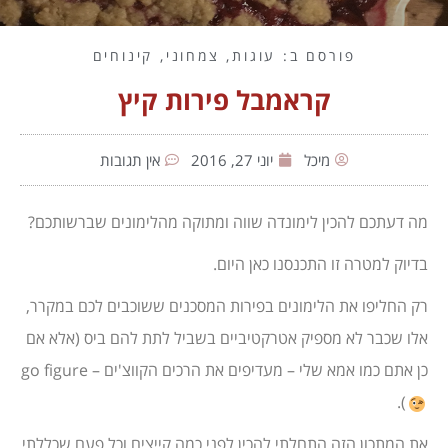
פורסם ב:
עוגות
,
צמחוני
,
קינוחים
קראמבל פירות קיץ
מיכל
יוני 27, 2016
אין תגובות
מה דעתכם להכין לימונדה שווה ומתוקה מהלימונים שברשותכם?
בדיוק למטרה זו התכנסנו כאן היום.
רק החליפו את הלימונים בפירות המסכנים ששוכבים לכם במקרר,
אלו שכבר לא מספיק אטרקטיביים בשביל לתת להם ביס (אלא אם
כן אתם כמו אמא שלי – מעדיפים את הרכים הקווצ'ים – go figure
).
את המתכון הזה התחלתי להכין לפני כמה קייצים וכל פעם שכללתי