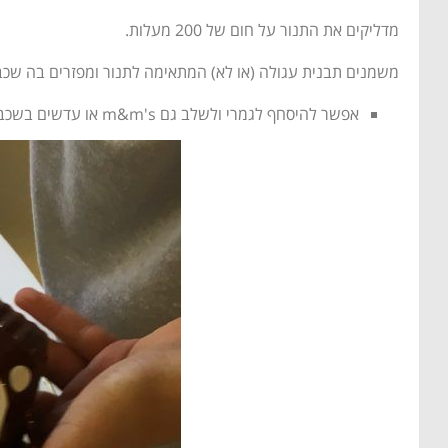
מדליקים את התנור על חום של 200 מעלות.
משמנים תבנית עגולה (או לא) המתאימה לתנור ומפזרים בה שכב
אפשר להיסחף לגמרי ולשלב גם m&m's או עדשים בשכבה זו. Just Saying