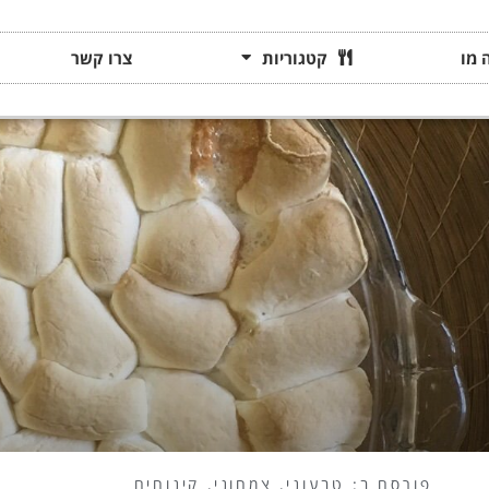
 מו
קטגוריות
צרו קשר
פורסם ב:
טבעוני
,
צמחוני
,
קינוחים