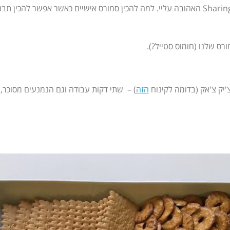
אנחנו נכין את הסמורס הישראלי שלנו במתכונת ה – Sharing is Caring האהובה עליי. למה להכין סמו
ס שלנו (חומוס סטייל?).
'יק צ'אק (בדומה לקינוח
הזה
) – שתי דקות עבודה וגם הנמנעים מסוכר, 