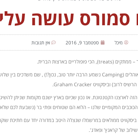
 סמורס עושה עלי
מיכל
ספטמבר 9, 2016
אין תגובות
מקור המעדן המתוק והמענג הזה הוא בפיקניקים, מדורות וטיולי אוהלים (Camping נשמע הרבה יותר
וביסקוויט Graham Cracker.
 הזה לארצנו הקטנטונת. אז נכון שכיום בארץ ישנם מקומות שניתן להשי
ת הכוכבים המקומיים שלנו – הלוא הם שטוחים ופתי בר (נשבעת לכם שלא מ
דפי ביסקוויט ממולאים במרשמלו שנצלה היטב במדורה יחד עם חתיכת שו
ילוב של קראנץ' ופאדג'.