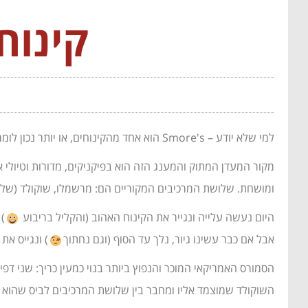
קינוח
למי שלא יודע – Smore's הוא אחד מהקינוחים, או יותר נכון לומר – ממתקים (treats), הכי פופולריים בארצות הברית.
ומושחת. שלושת המרכיבים המקוריים הם: מרשמלו, שוקולד (של הרשיס לרוב) 
היום נעשה עלייה ונגייר את הקינוח האהוב (והקליל בריבוע
)
אבל אם כבר עשינו גיור, נלך עד הסוף (וגם נחתוך
) ונגייס א
הסמורס האמריקאי המוכר והנפוץ ביותר בנוי כמעין כריך: שני 
השוקולד שמוצמד אליו ומחבר בין שלושת המרכיבים לביס שהוא ש