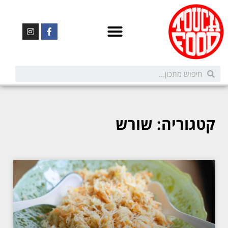
קטגוריה: שורש