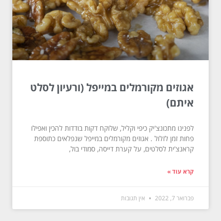
אגוזים מקורמלים במייפל (ורעיון לסלט
איתם)
לפנינו מתכונצ'יק כיפי וקליל, שלוקח דקות בודדות להכין ואפילו
פחות זמן לזלול . אגוזים מקורמלים במייפל שנפלאים כתוספת
קראנצ'ית לסלטים, על קערת דייסה, סמודי בול,
קרא עוד »
פברואר 7, 2022
אין תגובות