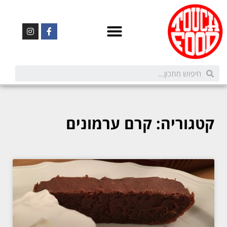
קטגוריה: קרם ערמונים