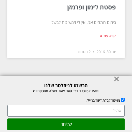
פסטת לימון ופרמזן
בימים רותחים אלו, אין לי ממש כוח לבשל.
קרא עוד »
יוני 30, 2016
2 תגובות
הרשמו לניוזלטר שלנו
© כל הזכויות לתוכן באתר שמורות למיכל רוזנבך 2026. אין להעתיק או לשכפל
ותהיו מעודכנים בכל פעם שאני מעלה מתכון חדש
ללא רשות בכתב.
מאשר קבלת דיוור במייל.
אתר זה מוגן על ידי reCAPTCHA של חברת Google, לצפייה ב-
מדיניות
הפרטיות
ו-
תנאי השירות
.
גלילה
שליחה
Made with ❤ by box