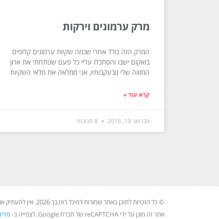
מרק ערמונים וירקות
המרק הזה נולד אחרי שכמה שקיות ערמונים קלופים
בואקום ישבו והסתכלו עליי כל פעם שפתחתי את ארון
המזווה שלי (ובעקבותיו, אני ממלאה את מלאי השקיות
קרא עוד »
פברואר 19, 2016
8 תגובות
© כל הזכויות לתוכן באתר שמורות למיכל רוזנבך 2026. אין להעתיק או לשכפל ללא רשות בכתב.
אתר זה מוגן על ידי reCAPTCHA של חברת Google, לצפייה ב-
מדינ